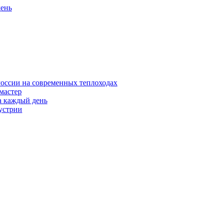
день
оссии на современных теплоходах
 мастер
а каждый день
устрии