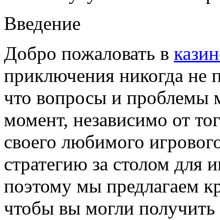
Введение
Добро пожаловать в
казин
приключения никогда не 
что вопросы и проблемы 
момент, независимо от то
своего любимого игрового
стратегию за столом для 
поэтому мы предлагаем к
чтобы вы могли получит