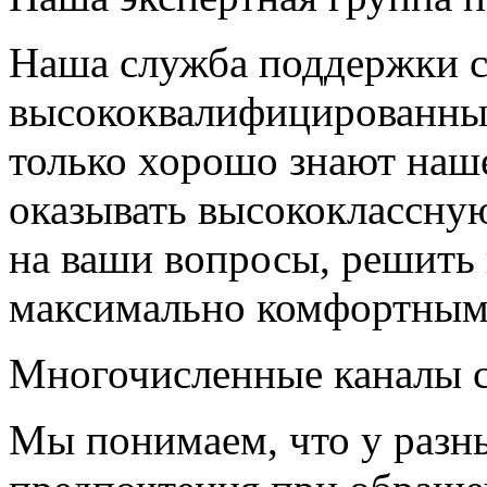
Наша служба поддержки с
высококвалифицированных
только хорошо знают наше
оказывать высококлассну
на ваши вопросы, решить
максимально комфортным
Многочисленные каналы с
Мы понимаем, что у разн