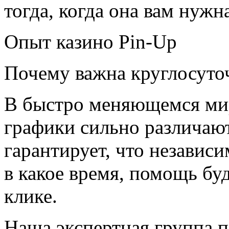
тогда, когда она вам нужн
Опыт казино Pin-Up
Почему важна круглосуто
В быстро меняющемся мир
графики сильно различаю
гарантирует, что независи
в какое время, помощь буд
клике.
Наша экспертная группа 