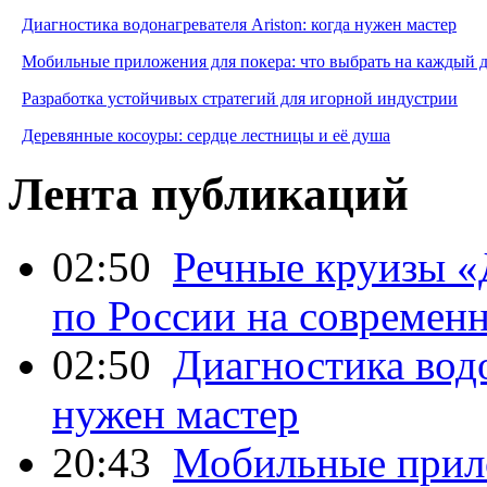
Диагностика водонагревателя Ariston: когда нужен мастер
Мобильные приложения для покера: что выбрать на каждый 
Разработка устойчивых стратегий для игорной индустрии
Деревянные косоуры: сердце лестницы и её душа
Лента публикаций
02:50
Речные круизы «
по России на современ
02:50
Диагностика водо
нужен мастер
20:43
Мобильные прило