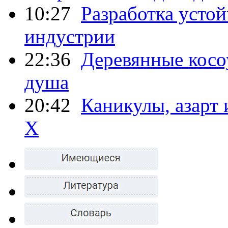
10:27
Разработка усто
индустрии
22:36
Деревянные косо
душа
20:42
Каникулы, азарт
X