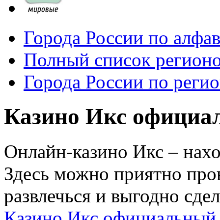
Города России по алфа
Полный список регионо
Города России по реги
Казино Икс официал
Онлайн-казино Икс – нахо
Здесь можно приятно пров
развлечься и выгодно сдел
Казино Икс официальный 