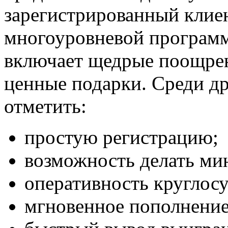
зарегистрированный клиен
многоуровневой программ
включает щедрые поощрен
ценные подарки. Среди д
отметить:
простую регистрацию;
возможность делать ми
оперативность круглос
мгновенное пополнение