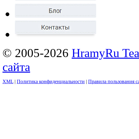
© 2005-2026
HramyRu Te
сайта
XML
|
Политика конфиденциальности
|
Правила пользования с