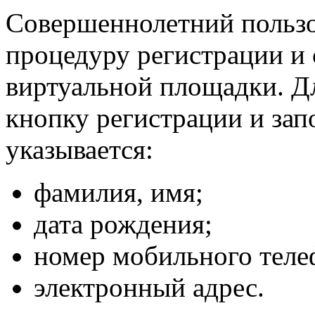
Совершеннолетний пользо
процедуру регистрации и
виртуальной площадки. Дл
кнопку регистрации и запо
указывается:
фамилия, имя;
дата рождения;
номер мобильного теле
электронный адрес.