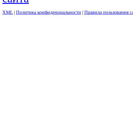
XML
|
Политика конфиденциальности
|
Правила пользования с