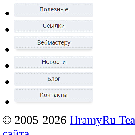
© 2005-2026
HramyRu Te
сайта