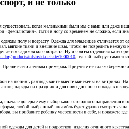
спорт, и не только
я существовала, когда маленькими были мы с вами или даже наш
такой «фемилистайл». Идти в ногу со временем не сложно, если з
 одежды полу и возрасту. Одежда для младенцев отличается от о
, мягкие ткани и внешние швы, чтобы не повредить нежную кож
т детям садиковского возраста. Ну и совсем отдельная категори
/catalog/products/tolstovki-detskie/1000010
, пускай выберут самостоя
? – Проще всего личным примером. Приучите не только бережно о
обой на шопинг, разглядывайте вместе манекены на витринах. На
газине, наряды на праздник и для повседневного похода в школ
, вначале доверьте ему выбор какого-то одного направления в од
я форма, любой выбранный ансамбль будет удачно смотреться на 
ора, вы прибавите ребенку уверенности в себе, и покажете где
ой одежды для детей и подростков, изделия отличного качества