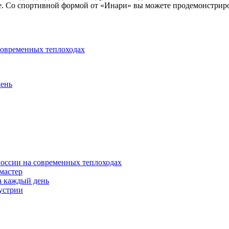
не. Со спортивной формой от «Инари» вы можете продемонстриров
современных теплоходах
день
оссии на современных теплоходах
 мастер
а каждый день
устрии