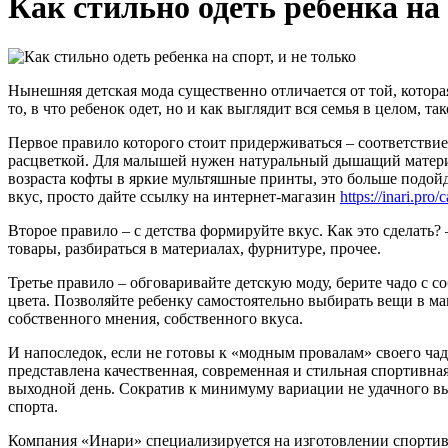
Как стильно одеть ребенка на 
Нынешняя детская мода существенно отличается от той, котора
то, в что ребенок одет, но и как выглядит вся семья в целом, 
Первое правило которого стоит придерживаться – соответствие
расцветкой. Для малышей нужен натуральный дышащий материал
возраста кофты в яркие мультяшные принты, это больше подойде
вкус, просто дайте ссылку на интернет-магазин
https://inari.pro
Второе правило – с детства формируйте вкус. Как это сделать
товары, разбираться в материалах, фурнитуре, прочее.
Третье правило – обговаривайте детскую моду, берите чадо с с
цвета. Позволяйте ребенку самостоятельно выбирать вещи в ма
собственного мнения, собственного вкуса.
И напоследок, если не готовы к «модным провалам» своего чада
представлена качественная, современная и стильная спортивна
выходной день. Сократив к минимуму вариации не удачного выб
спорта.
Компания «Инари» специализируется на изготовлении спортивн