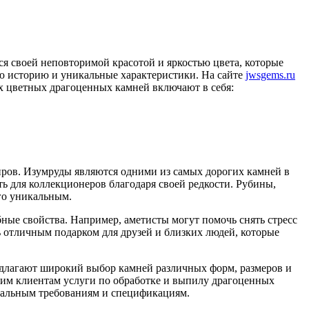
 своей неповторимой красотой и яркостью цвета, которые
ю историю и уникальные характеристики. На сайте
jwsgems.ru
х цветных драгоценных камней включают в себя:
иров. Изумруды являются одними из самых дорогих камней в
 для коллекционеров благодаря своей редкости. Рубины,
го уникальным.
ые свойства. Например, аметисты могут помочь снять стресс
ь отличным подарком для друзей и близких людей, которые
едлагают широкий выбор камней различных форм, размеров и
оим клиентам услуги по обработке и выпилу драгоценных
икальным требованиям и спецификациям.