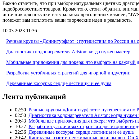
Важно отметить, что при выборе натуральных цветных драгоц
недобросовестных товаров. Кроме того, стоит обратить внима
источник для покупки натуральных драгоценных камней, "JWS
поможет вам воплотить ваши творческие идеи в реальность.
10.03.2023 11:36
Речные круизы «Донинтурфлот»: путешествия по России на 
Диагностика водонагревателя Ariston: когда нужен мастер
Мобильные приложения для покера: что выбрать на каждый 
Разработка устойчивых стратегий для игорной индустрии
Деревянные косоуры: сердце лестницы и её душа
Лента публикаций
02:50
Речные круизы «Донинтурфлот»: путешествия по Р
02:50
Диагностика водонагревателя Ariston: когда нужен
20:43
Мобильные приложения для покера: что выбрать н
10:27
Разработка устойчивых стратегий для игорной инд
22:36
Деревянные косоуры: сердце лестницы и её душа
20:42
Каникулы, азарт и неожиданные выигрыши в On X