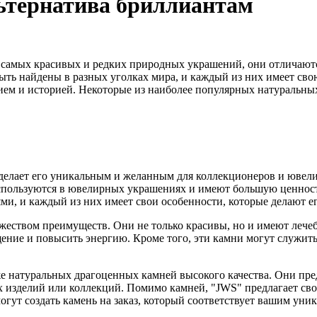
ьтернатива бриллиантам
самых красивых и редких природных украшений, они отличаются
ть найдены в разных уголках мира, и каждый из них имеет сво
ем и историей. Некоторые из наиболее популярных натуральны
 делает его уникальным и желанным для коллекционеров и ювел
пользуются в ювелирных украшениях и имеют большую ценность
и, и каждый из них имеет свои особенности, которые делают е
ством преимуществ. Они не только красивы, но и имеют лечебн
щение и повысить энергию. Кроме того, эти камни могут служит
же натуральных драгоценных камней высокого качества. Они пр
х изделий или коллекций. Помимо камней, "JWS" предлагает св
гут создать камень на заказ, который соответствует вашим ун