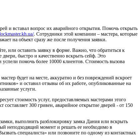
рей и вставал вопрос их аварийного открытия. Помочь открыть
/lockmaster.kh.ua/
. Сотрудники этой компании – мастера, которые
жает на объект сразу же после получения заявки.
те, или оставить заявку в форме. Важно, что обратиться к
 двери, быстро и качественно вскрыть сейф. Это
ни успели помочь более 10000 клиентов. Стоимость вызова
мастер будет на месте, аккуратно и без повреждений вскроет
жатников» и оставил отзывы об их работе, опубликованные на
оказанные услуги.
ересует стоимость услуг, предоставляемых мастерами этого
кт составляет 300 гривен, аварийное открытие дверей - от 150
 замки, выполнить разблокировку замка Дания или вскрыть
амый неподходящий момент и решать ее необходимо в
Вызвать специалиста» или позвоните по одному из контактных