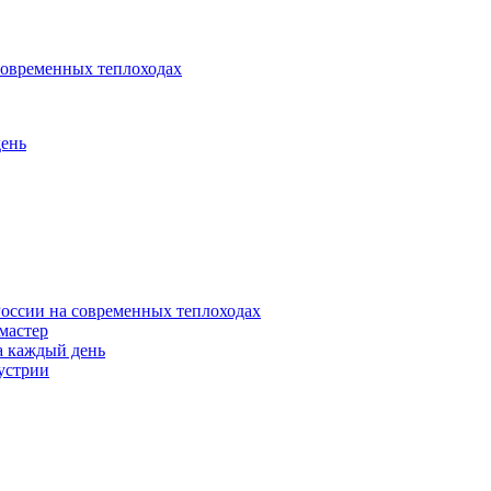
современных теплоходах
день
оссии на современных теплоходах
 мастер
а каждый день
устрии