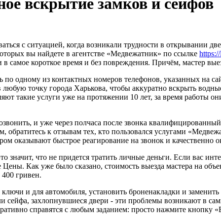
ное вскрытие замков и сейфов
аться с ситуацией, когда возникали трудности в открывании две
оторых вы найдете в агентстве «Медвежатник» по ссылке
https:/
в самое короткое время и без повреждения. Причём, мастер выез
ть по одному из контактных номеров телефонов, указанных на сай
 любую точку города Харькова, чтобы аккуратно вскрыть водные
ляют такие услуги уже на протяжении 10 лет, за время работы о
озвонить, и уже через полчаса после звонка квалифицированный 
ом, обратитесь к отзывам тех, кто пользовался услугами «Медве
отором оказывают быстрое реагирование на звонок и качественно 
то значит, что не придется тратить личные деньги. Если вас инт
е Цены. Как уже было сказано, стоимость выезда мастера на объе
 400 гривен.
 ключи и для автомобиля, установить броненакладки и заменить
или сейфа, захлопнувшиеся двери - эти проблемы возникают в с
ративно справятся с любым заданием: просто нажмите кнопку «